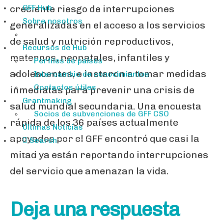
GFF Hub
creciente riesgo de interrupciones
Sobre nosotros
generalizadas en el acceso a los servicios
de salud y nutrición reproductivos,
Recursos de Hub
maternos, neonatales, infantiles y
Perfiles de países
adolescentes, e instaron a tomar medidas
Intercambio de conocimientos
Contactos útiles
inmediatas para prevenir una crisis de
Grantmaking
salud mundial secundaria. Una encuesta
Socios de subvenciones de GFF CSO
rápida de los 36 países actualmente
Últimas Noticias
apoyados por el GFF encontró que casi la
Search
mitad ya están reportando interrupciones
del servicio que amenazan la vida.
Deja una respuesta