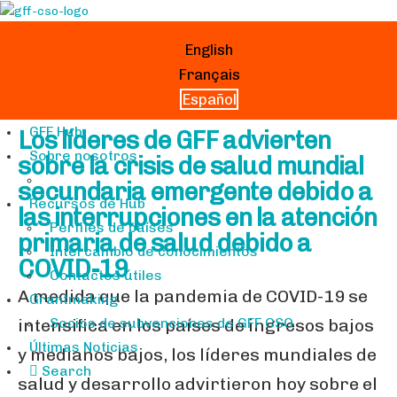
English
Français
Español
GFF Hub
Los líderes de GFF advierten
Sobre nosotros
sobre la crisis de salud mundial
secundaria emergente debido a
Recursos de Hub
las interrupciones en la atención
Perfiles de países
primaria de salud debido a
Intercambio de conocimientos
COVID-19
Contactos útiles
A medida que la pandemia de COVID-19 se
Grantmaking
Socios de subvenciones de GFF CSO
intensifica en los países de ingresos bajos
Últimas Noticias
y medianos bajos, los líderes mundiales de
Search
salud y desarrollo advirtieron hoy sobre el