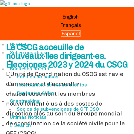
English
Français
Español
GFF Hub
Le CSCG acceuille de
Sobre nosotros
nouveaux·lles dirigeant·es.
Elecciones 2023 y 2024 du CSCG
Recursos de Hub
L’Unité de Coordination du CSCG est ravie
Perfiles de países
d’annoncer et d’accueillir
Intercambio de conocimientos
Contactos útiles
chaleureusement les membres
Grantmaking
nouvellement élus à des postes de
Socios de subvenciones de GFF CSO
direction clés au sein du Groupe mondial
Últimas Noticias
de coordination de la société civile pour le
Search
GFF (CSCG).