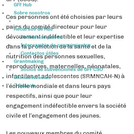
GFF Hub
Sobre nosotros
Ces personnes ont été choisies par leurs
pairs du comité directeur pour leur
Recursos de Hub
dévouement indéfectible et leur expertise
Perfiles de países
Intercambio de conocimientos
dans la promotion de la santé et de la
Contactos útiles
nutrition des personnes sexuelles,
Grantmaking
reproductives, maternelles, néonatales,
Socios de subvenciones de GFF CSO
infantiles et adolescentes (SRMNCAH-N) à
Últimas Noticias
l’échelle mondiale et dans leurs pays
Search
respectifs, ainsi que pour leur
engagement indéfectible envers la société
civile et l’engagement des jeunes.
Les nouveaux membres du comité