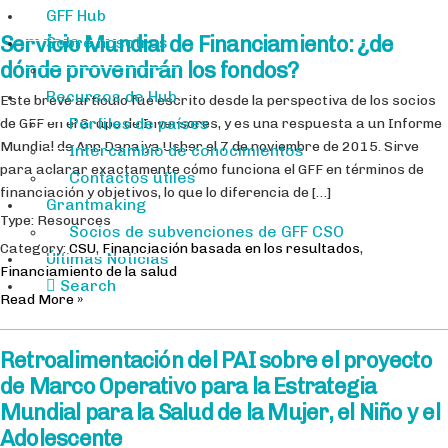
GFF Hub
Servicio Mundial de Financiamiento: ¿de
Sobre nosotros
dónde provendrán los fondos?
Recursos de Hub
Este breve artículo fue escrito desde la perspectiva de los socios
Perfiles de países
de GFF en el Grupo de Inversores, y es una respuesta a un Informe
Mundial de Ann Danaiya Usher el 7 de noviembre de 2015. Sirve
Intercambio de conocimientos
para aclarar exactamente cómo funciona el GFF en términos de
Contactos útiles
financiación y objetivos, lo que lo diferencia de […]
Grantmaking
Type: Resources
Socios de subvenciones de GFF CSO
Category:
CSU
,
Financiación basada en los resultados
,
Últimas Noticias
Financiamiento de la salud
Search
Read More »
Retroalimentación del PAI sobre el proyecto
de Marco Operativo para la Estrategia
Mundial para la Salud de la Mujer, el Niño y el
Adolescente