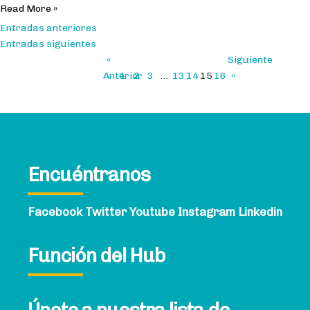
Read More »
Navegación
Entradas anteriores
Entradas siguientes
de
«
Siguiente
Anterior
1
2
3
…
13
14
15
16
»
entradas
Encuéntranos
Facebook
Twitter
Youtube
Instagram
Linkedin
Función del Hub