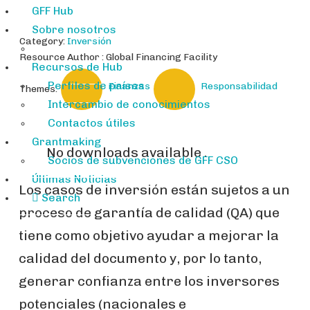
GFF Hub
Sobre nosotros
Category:
Inversión
Resource Author : Global Financing Facility
Recursos de Hub
Perfiles de países
Finanzas
Responsabilidad
Themes:
Intercambio de conocimientos
Contactos útiles
Grantmaking
No downloads available .
Socios de subvenciones de GFF CSO
Últimas Noticias
Los casos de inversión están sujetos a un
Search
proceso de garantía de calidad (QA) que
tiene como objetivo ayudar a mejorar la
calidad del documento y, por lo tanto,
generar confianza entre los inversores
potenciales (nacionales e