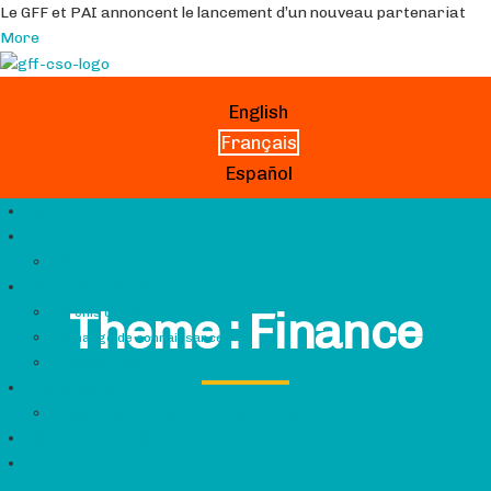
Le GFF et PAI annoncent le lancement d’un nouveau partenariat
More
English
Français
Español
Hub GFF
Qui sommes-nous
À propos du CSCG
Ressources du Hub
Theme :
Finance
Profils de pays
Échange de connaissances
Contacts utiles
Grantmaking
Partenaires subventionnés des OSC du GFF
Dernières nouvelles
Search