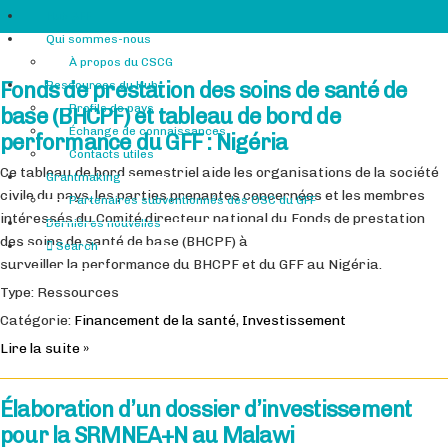
Hub GFF
Qui sommes-nous
À propos du CSCG
Fonds de prestation des soins de santé de
Ressources du Hub
Profils de pays
base (BHCPF) et tableau de bord de
Échange de connaissances
performance du GFF : Nigéria
Contacts utiles
Ce tableau de bord semestriel aide les organisations de la société
Grantmaking
civile du pays, les parties prenantes concernées et les membres
Partenaires subventionnés des OSC du GFF
intéressés du Comité directeur national du Fonds de prestation
Dernières nouvelles
des soins de santé de base (BHCPF) à
Search
surveiller la performance du BHCPF et du GFF au Nigéria.
Type: Ressources
Catégorie:
Financement de la santé
,
Investissement
Lire la suite »
Élaboration d’un dossier d’investissement
pour la SRMNEA+N au Malawi