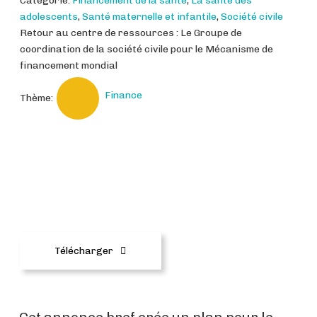
Catégorie:
Financement de la santé
,
La santé des
adolescents
,
Santé maternelle et infantile
,
Société civile
Retour au centre de ressources : Le Groupe de
coordination de la société civile pour le Mécanisme de
financement mondial
Finance
Thème:
GFF-and-WCAH-SGM_Announce
ment_Nov2018_FR_versionfinal
e.docx
Télécharger