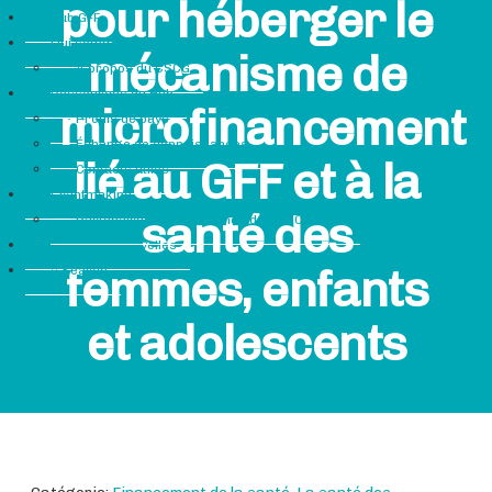
pour héberger le
Hub GFF
Qui sommes-nous
mécanisme de
À propos du CSCG
Ressources du Hub
microfinancement
Profils de pays
Échange de connaissances
lié au GFF et à la
Contacts utiles
Grantmaking
santé des
Partenaires subventionnés des OSC du GFF
Dernières nouvelles
femmes, enfants
Search
et adolescents