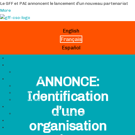
Le GFF et PAI annoncent le lancement d’un nouveau partenariat
More
English
Français
Español
Hub GFF
Qui sommes-nous
À propos du CSCG
ANNONCE:
Ressources du Hub
Profils de pays
Identification
Échange de connaissances
Contacts utiles
d’une
Grantmaking
Partenaires subventionnés des OSC du GFF
organisation
Dernières nouvelles
Search