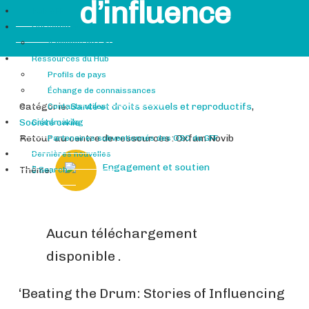
d’influence
Hub GFF
Qui sommes-nous
À propos du CSCG
Ressources du Hub
Profils de pays
Échange de connaissances
Catégorie:
Santé et droits sexuels et reproductifs
,
Contacts utiles
Société civile
Grantmaking
Retour au centre de ressources : Oxfam Novib
Partenaires subventionnés des OSC du GFF
Dernières nouvelles
Engagement et soutien
Thème:
Search
Aucun téléchargement
disponible .
‘Beating the Drum: Stories of Influencing