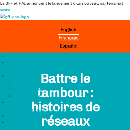
Le GFF et PAI annoncent le lancement d’un nouveau partenariat
More
English
Français
Español
Hub GFF
Qui sommes-nous
À propos du CSCG
Battre le
Ressources du Hub
Profils de pays
tambour :
Échange de connaissances
Contacts utiles
histoires de
Grantmaking
Partenaires subventionnés des OSC du GFF
réseaux
Dernières nouvelles
Search