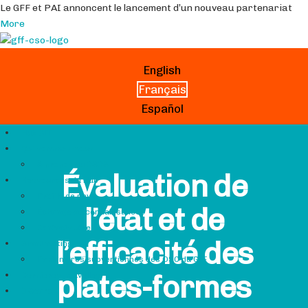
Le GFF et PAI annoncent le lancement d’un nouveau partenariat
More
English
Français
Español
Hub GFF
Qui sommes-nous
À propos du CSCG
Évaluation de
Ressources du Hub
Profils de pays
l’état et de
Échange de connaissances
Contacts utiles
l’efficacité des
Grantmaking
Partenaires subventionnés des OSC du GFF
plates-formes
Dernières nouvelles
Search