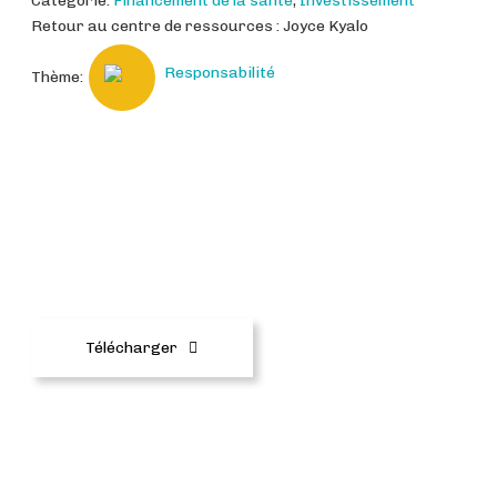
Catégorie:
Financement de la santé
,
Investissement
Retour au centre de ressources : Joyce Kyalo
Responsabilité
Thème:
Évaluation de l’état et de l’efficaci
té des MCP nationaux utilisés pou
r mettre en œuvre le GFF (anglai
s)
Télécharger
Évaluation de l’état et de l’efficaci
té des MCP nationaux utilisés pou
r mettre en œuvre le GFF