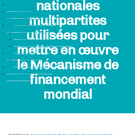
nationales
Hub GFF
Qui sommes-nous
multipartites
À propos du CSCG
Ressources du Hub
utilisées pour
Profils de pays
Échange de connaissances
mettre en œuvre
Contacts utiles
Grantmaking
le Mécanisme de
Partenaires subventionnés des OSC du GFF
Dernières nouvelles
financement
Search
mondial