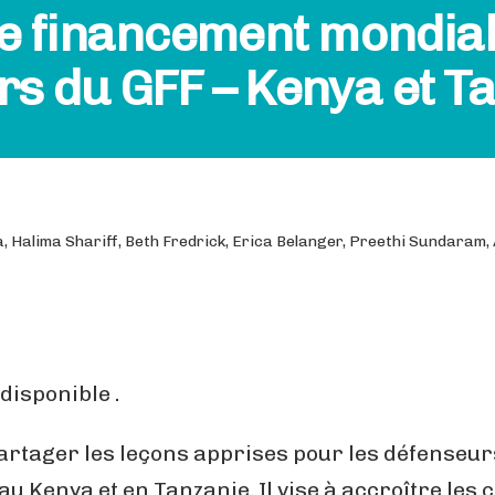
 financement mondial :
rs du GFF – Kenya et T
 Halima Shariff, Beth Fredrick, Erica Belanger, Preethi Sundaram,
isponible .
artager les leçons apprises pour les défenseu
u Kenya et en Tanzanie. Il vise à accroître les 