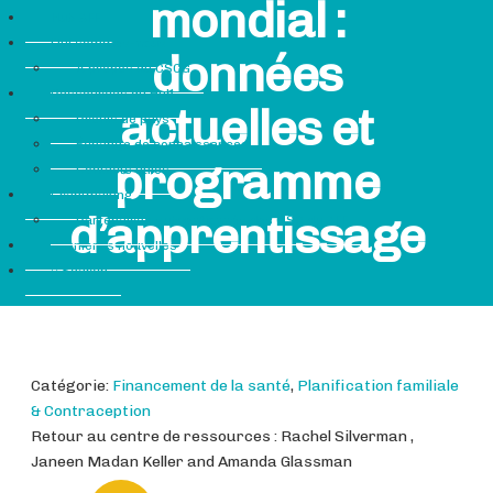
mondial :
Hub GFF
Qui sommes-nous
données
À propos du CSCG
Ressources du Hub
actuelles et
Profils de pays
Échange de connaissances
programme
Contacts utiles
Grantmaking
d’apprentissage
Partenaires subventionnés des OSC du GFF
Dernières nouvelles
Search
Catégorie:
Financement de la santé
,
Planification familiale
& Contraception
Retour au centre de ressources : Rachel Silverman ,
Janeen Madan Keller and Amanda Glassman