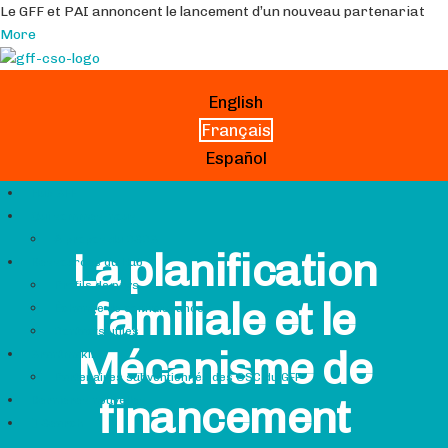
Le GFF et PAI annoncent le lancement d’un nouveau partenariat
More
English
Français
Español
Hub GFF
Qui sommes-nous
À propos du CSCG
La planification
Ressources du Hub
Profils de pays
familiale et le
Échange de connaissances
Contacts utiles
Mécanisme de
Grantmaking
Partenaires subventionnés des OSC du GFF
financement
Dernières nouvelles
Search