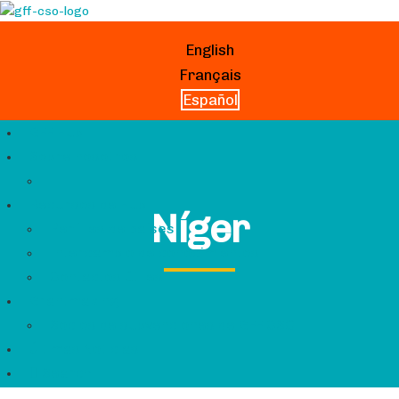
English
Français
Español
GFF Hub
Sobre nosotros
Recursos de Hub
Níger
Perfiles de países
Intercambio de conocimientos
Contactos útiles
Grantmaking
Socios de subvenciones de GFF CSO
Últimas Noticias
Search