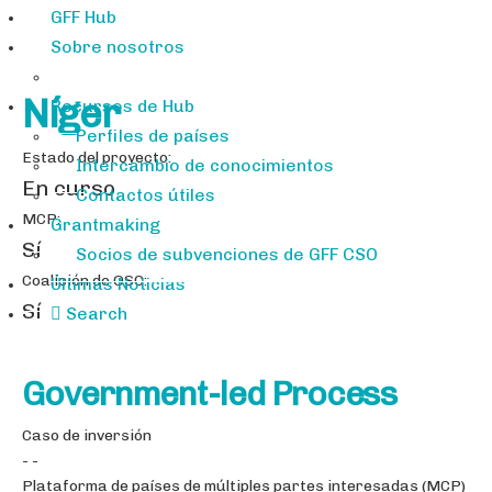
GFF Hub
Sobre nosotros
Níger
Recursos de Hub
Perfiles de países
Estado del proyecto:
Intercambio de conocimientos
En curso
Contactos útiles
MCP:
Grantmaking
Sí
Socios de subvenciones de GFF CSO
Coalición de OSC:
Últimas Noticias
Sí
Search
Government-led Process
Caso de inversión
- -
Plataforma de países de múltiples partes interesadas (MCP)